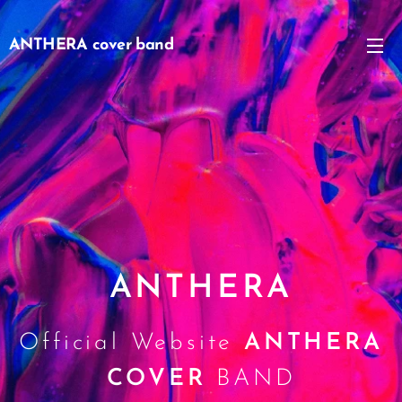
ANTHERA cover band
ANTHERA
Official Website
ANTHERA
COVER
BAND